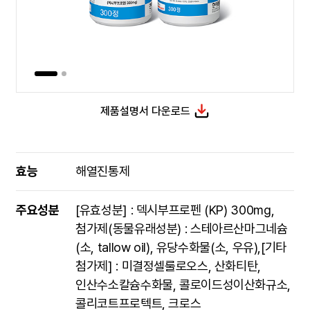
제품설명서 다운로드
효능
해열진통제
주요성분
[유효성분] : 덱시부프로펜 (KP) 300mg,
첨가제(동물유래성분) : 스테아르산마그네슘
(소, tallow oil), 유당수화물(소, 우유),[기타
첨가제] : 미결정셀룰로오스, 산화티탄,
인산수소칼슘수화물, 콜로이드성이산화규소,
콜리코트프로텍트, 크로스