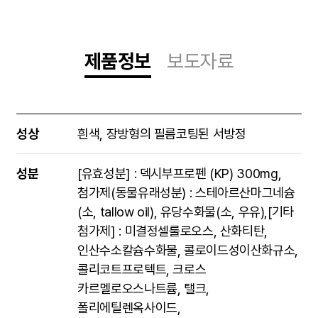
제품정보
보도자료
제품정보
성상
흰색, 장방형의 필름코팅된 서방정
성분
[유효성분] : 덱시부프로펜 (KP) 300mg,
첨가제(동물유래성분) : 스테아르산마그네슘
(소, tallow oil), 유당수화물(소, 우유),[기타
첨가제] : 미결정셀룰로오스, 산화티탄,
인산수소칼슘수화물, 콜로이드성이산화규소,
콜리코트프로텍트, 크로스
카르멜로오스나트륨, 탤크,
폴리에틸렌옥사이드,