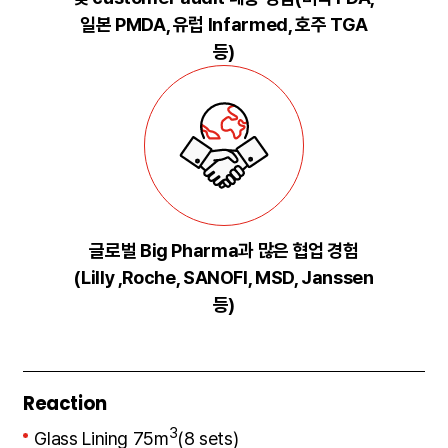
일본 PMDA, 유럽 Infarmed, 호주 TGA
등)
글로벌 Big Pharma과 많은 협업 경험
(Lilly ,Roche, SANOFI, MSD, Janssen
등)
Reaction
3
Glass Lining 75m
(8 sets)