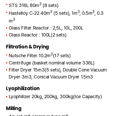
3
STS 316L 80m
(8 sets)
3
3
3
Hastelloy C-22 40m
(5 sets), 1m
, 0.5m
, 0.3
3
m
Glass Filter Reactor : 2,5L, 10L, 200L
Glass Reactor : 100L(2 sets)
Filtration & Drying
3
Nutsche Filter 10.2m
(17 sets)
Centrifuge (basket nominal volume 336L)
Filter Dryer 15m3(5 sets), Double Cone Vacuum
Dryer 3m3, Conical Vacuum Dryer 1.5m3
Lyophilization
Lyophilizer 20kg, 200kg, 300kg(Ice Capacity)
Milling