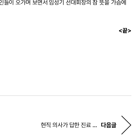
한미인들이 오가며 보면서 임성기 선대회장의 참 뜻을 가슴에
<끝>
현직 의사가 답한 진료 동향은?…한미 HMP ‘Insight Day’ 리포트 발간
다음글