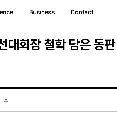
ence
ience
Science
Business
Business
Business
Contact
Contact
Conta
 선대회장 철학 담은 동판